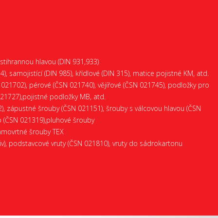
stihrannou hlavou (DIN 931,933)
), samojistící (DIN 985), křídlové (DIN 315), matice pojistné KM, atd.
021702), pérové (ČSN 021740), vějířové (ČSN 021745), podložky pro
21727),pojistné podložky MB, atd.
), zápustné šrouby (ČSN 021151), šrouby s válcovou hlavou (ČSN
b (ČSN 021319),pluhové šrouby
amovrtné šrouby TEX
riv), podstavcové vruty (ČSN 021810), vruty do sádrokartonu