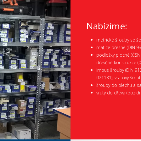
Nabízíme:
metrické šrouby se še
matice přesné (DIN 934
podložky ploché (ČSN 
dřevěné konstrukce (0
imbus šrouby (DIN 912
021131), vratový šrou
šrouby do plechu a s
vruty do dřeva (pozid