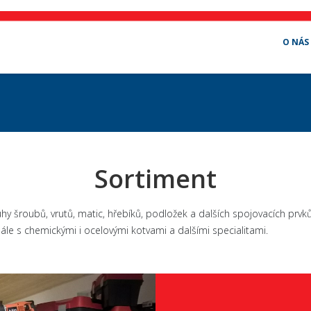
O NÁS
Sortiment
 šroubů, vrutů, matic, hřebíků, podložek a dalších spojovacích prvků
dále s chemickými i ocelovými kotvami a dalšími specialitami.