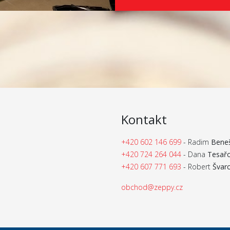
Kontakt
+420 602 146 699
- Radim
Bene
+420 724 264 044
- Dana
Tesař
+420 607 771 693
- Robert
Švar
obchod@zeppy.cz