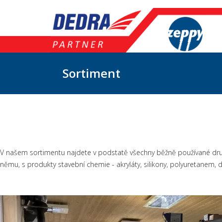
Sortiment
V našem sortimentu najdete v podstatě všechny běžně používané druhy
němu, s produkty stavební chemie - akryláty, silikony, polyuretanem, 