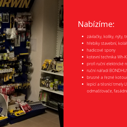
Nabízíme:
závlačky, kolíky, nýty, 
hřebíky stavební, kolá
hadicové spony
kotevní technika Wh-
profi ruční elektrick
ruční nářadí BONDHUS,
brusné a řezné koto
lepící a těsnící tmely 
odmašťovače, fasádníd