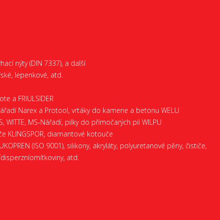
trhací nýty (DIN 7337), a další
řské, lepenkové, atd.
Kote a FRIULSIDER
é nářadí Narex a Protool, vrtáky do kamene a betonu WELU
 WITTE, MS-Nářadí, pilky do přímočarých pil WILPU
uče KLINGSPOR, diamantové kotouče
LUKOPREN (ISO 9001), silikony, akryláty, polyuretanové pěny, čističe,
isperzníomítkoviny, atd.