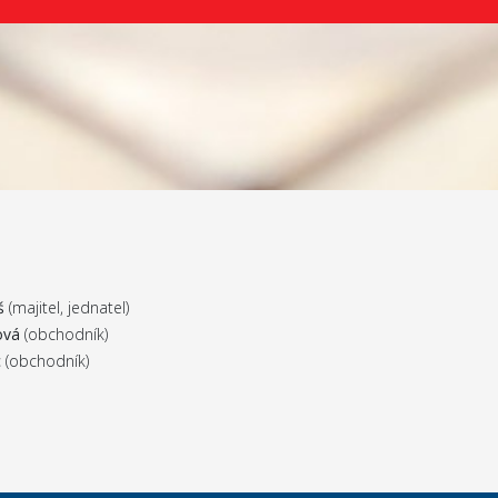
š
(majitel, jednatel)
ová
(obchodník)
c
(obchodník)