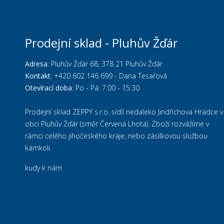
Prodejní sklad - Pluhův Žďár
Adresa
: Pluhův Žďár 68, 378 21 Pluhův Žďár
Kontakt
:
+420 602 146 699
- Dana Tesařová
Otevírací doba
: Po - Pá: 7:00 - 15:30
Prodejní sklad ZEPPY s.r.o. sídlí nedaleko Jindřichova Hradce v
obci Pluhův Žďár (směr Červená Lhota). Zboží rozvážíme v
rámci celého jihočeského kraje, nebo zásilkovou službou
kamkoli.
kudy k nám