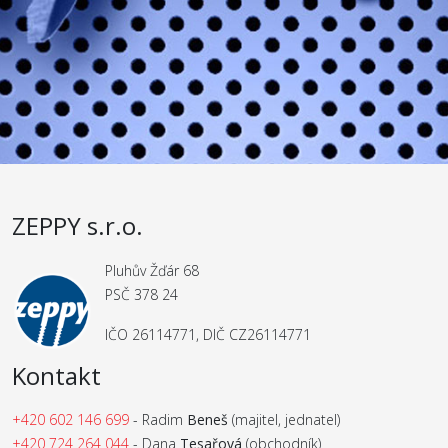
ZEPPY s.r.o.
Pluhův Žďár 68
PSČ 378 24
IČO 26114771, DIČ CZ26114771
Kontakt
+420 602 146 699
- Radim
Beneš
(majitel, jednatel)
+420 724 264 044
- Dana
Tesařová
(obchodník)